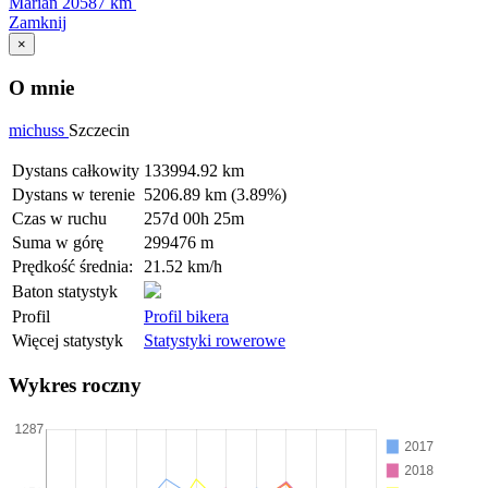
Marian
20587 km
Zamknij
×
O mnie
michuss
Szczecin
Dystans całkowity
133994.92 km
Dystans w terenie
5206.89 km (3.89%)
Czas w ruchu
257d 00h 25m
Suma w górę
299476 m
Prędkość średnia:
21.52 km/h
Baton statystyk
Profil
Profil bikera
Więcej statystyk
Statystyki rowerowe
Wykres roczny