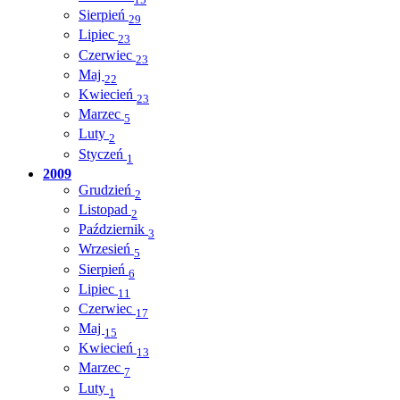
Sierpień
29
Lipiec
23
Czerwiec
23
Maj
22
Kwiecień
23
Marzec
5
Luty
2
Styczeń
1
2009
Grudzień
2
Listopad
2
Październik
3
Wrzesień
5
Sierpień
6
Lipiec
11
Czerwiec
17
Maj
15
Kwiecień
13
Marzec
7
Luty
1