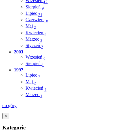
Wrzesień
12
Sierpień
9
Lipiec
21
Czerwiec
18
Maj
2
Kwiecień
3
Marzec
3
Styczeń
2
2003
Wrzesień
6
Sierpień
1
1997
Lipiec
7
Maj
2
Kwiecień
4
Marzec
1
do góry
×
Kategorie