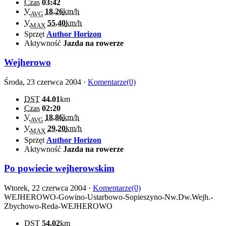
Czas
03:42
V
18.26
km/h
AVG
V
55.40
km/h
MAX
Sprzęt
Author Horizon
Aktywność
Jazda na rowerze
Wejherowo
Środa, 23 czerwca 2004 ·
Komentarze(0)
DST
44.01
km
Czas
02:20
V
18.86
km/h
AVG
V
29.20
km/h
MAX
Sprzęt
Author Horizon
Aktywność
Jazda na rowerze
Po powiecie wejherowskim
Wtorek, 22 czerwca 2004 ·
Komentarze(0)
WEJHEROWO-Gowino-Ustarbowo-Sopieszyno-Nw.Dw.Wejh.-
Zbychowo-Reda-WEJHEROWO
DST
54.02
km