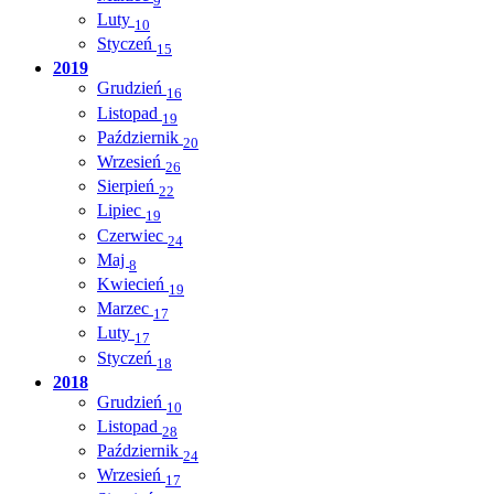
9
Luty
10
Styczeń
15
2019
Grudzień
16
Listopad
19
Październik
20
Wrzesień
26
Sierpień
22
Lipiec
19
Czerwiec
24
Maj
8
Kwiecień
19
Marzec
17
Luty
17
Styczeń
18
2018
Grudzień
10
Listopad
28
Październik
24
Wrzesień
17