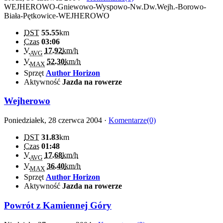
WEJHEROWO-Gniewowo-Wyspowo-Nw.Dw.Wejh.-Borowo-
Biała-Pętkowice-WEJHEROWO
DST
55.55
km
Czas
03:06
V
17.92
km/h
AVG
V
52.30
km/h
MAX
Sprzęt
Author Horizon
Aktywność
Jazda na rowerze
Wejherowo
Poniedziałek, 28 czerwca 2004 ·
Komentarze(0)
DST
31.83
km
Czas
01:48
V
17.68
km/h
AVG
V
36.40
km/h
MAX
Sprzęt
Author Horizon
Aktywność
Jazda na rowerze
Powrót z Kamiennej Góry