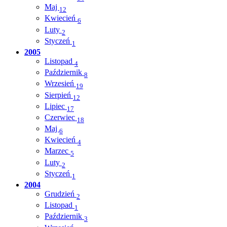
Maj
12
Kwiecień
6
Luty
2
Styczeń
1
2005
Listopad
4
Październik
8
Wrzesień
19
Sierpień
12
Lipiec
17
Czerwiec
18
Maj
6
Kwiecień
4
Marzec
5
Luty
2
Styczeń
1
2004
Grudzień
2
Listopad
1
Październik
3