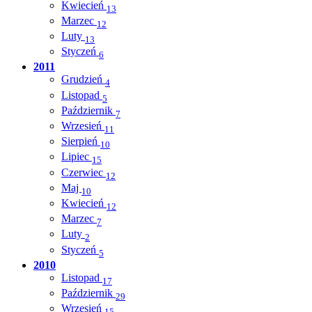
Kwiecień
13
Marzec
12
Luty
13
Styczeń
6
2011
Grudzień
4
Listopad
5
Październik
7
Wrzesień
11
Sierpień
10
Lipiec
15
Czerwiec
12
Maj
10
Kwiecień
12
Marzec
7
Luty
2
Styczeń
5
2010
Listopad
17
Październik
29
Wrzesień
15