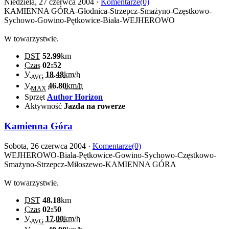
Niedziela, 27 czerwca 2004 ·
Komentarze(0)
KAMIENNA GÓRA-Głodnica-Strzepcz-Smażyno-Częstkowo-
Sychowo-Gowino-Pętkowice-Biała-WEJHEROWO
W towarzystwie.
DST
52.99
km
Czas
02:52
V
18.48
km/h
AVG
V
46.80
km/h
MAX
Sprzęt
Author Horizon
Aktywność
Jazda na rowerze
Kamienna Góra
Sobota, 26 czerwca 2004 ·
Komentarze(0)
WEJHEROWO-Biała-Pętkowice-Gowino-Sychowo-Częstkowo-
Smażyno-Strzepcz-Miłoszewo-KAMIENNA GÓRA
W towarzystwie.
DST
48.18
km
Czas
02:50
V
17.00
km/h
AVG