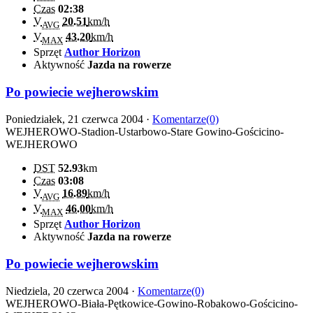
Czas
02:38
V
20.51
km/h
AVG
V
43.20
km/h
MAX
Sprzęt
Author Horizon
Aktywność
Jazda na rowerze
Po powiecie wejherowskim
Poniedziałek, 21 czerwca 2004 ·
Komentarze(0)
WEJHEROWO-Stadion-Ustarbowo-Stare Gowino-Gościcino-
WEJHEROWO
DST
52.93
km
Czas
03:08
V
16.89
km/h
AVG
V
46.00
km/h
MAX
Sprzęt
Author Horizon
Aktywność
Jazda na rowerze
Po powiecie wejherowskim
Niedziela, 20 czerwca 2004 ·
Komentarze(0)
WEJHEROWO-Biała-Pętkowice-Gowino-Robakowo-Gościcino-