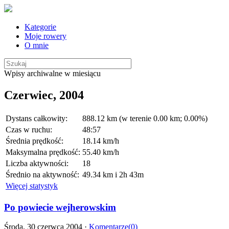
Kategorie
Moje rowery
O mnie
Wpisy archiwalne w miesiącu
Czerwiec, 2004
Dystans całkowity:
888.12 km (w terenie 0.00 km; 0.00%)
Czas w ruchu:
48:57
Średnia prędkość:
18.14 km/h
Maksymalna prędkość:
55.40 km/h
Liczba aktywności:
18
Średnio na aktywność:
49.34 km i 2h 43m
Więcej statystyk
Po powiecie wejherowskim
Środa, 30 czerwca 2004 ·
Komentarze(0)