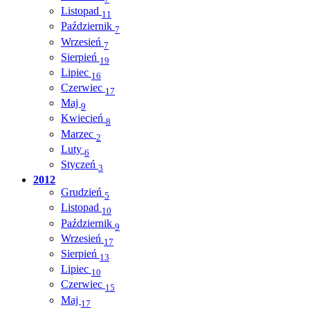
Listopad
11
Październik
7
Wrzesień
7
Sierpień
19
Lipiec
16
Czerwiec
17
Maj
9
Kwiecień
8
Marzec
2
Luty
6
Styczeń
3
2012
Grudzień
5
Listopad
10
Październik
9
Wrzesień
17
Sierpień
13
Lipiec
10
Czerwiec
15
Maj
17