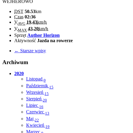
WEJHEROWO
DST
50.53
km
Czas
02:36
V
19.43
km/h
AVG
V
43.20
km/h
MAX
Sprzęt
Author Horizon
Aktywność
Jazda na rowerze
← Starsze wpisy
Archiwum
2020
Listopad
9
Październik
15
Wrzesień
15
Sierpień
20
Lipiec
16
Czerwiec
13
Maj
22
Kwiecień
19
Marzec