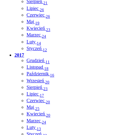
Sierpień
21
Lipiec
26
Czerwiec
26
Maj
19
Kwiecień
23
Marzec
24
Luty
14
Styczeń
12
2017
Grudzień
11
Listopad
18
Październik
16
Wrzesień
20
Sierpień
23
Lipiec
17
Czerwiec
20
Maj
25
Kwiecień
20
Marzec
24
Luty
13
Styczeń