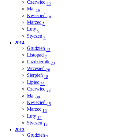
Czerwiec
20
Maj
16
Kwiecień
10
Marzec
5
Luty
6
Styczeń
7
2014
Grudzień
13
Listopad
7
Październik
23
Wrzesień
26
Sierpień
18
Lipiec
26
Czerwiec
23
Maj
30
Kwiecień
15
Marzec
16
Luty
12
Styczeń
13
2013
Grudzień
7