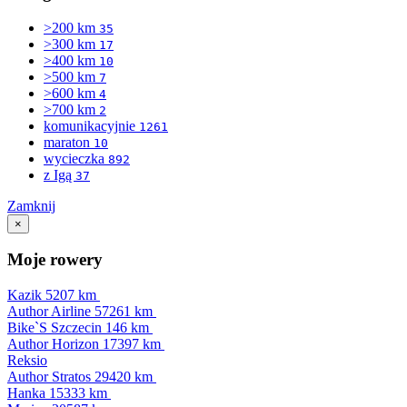
>200 km
35
>300 km
17
>400 km
10
>500 km
7
>600 km
4
>700 km
2
komunikacyjnie
1261
maraton
10
wycieczka
892
z Igą
37
Zamknij
×
Moje rowery
Kazik
5207 km
Author Airline
57261 km
Bike`S Szczecin
146 km
Author Horizon
17397 km
Reksio
Author Stratos
29420 km
Hanka
15333 km