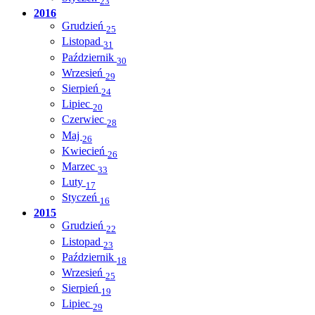
23
2016
Grudzień
25
Listopad
31
Październik
30
Wrzesień
29
Sierpień
24
Lipiec
20
Czerwiec
28
Maj
26
Kwiecień
26
Marzec
33
Luty
17
Styczeń
16
2015
Grudzień
22
Listopad
23
Październik
18
Wrzesień
25
Sierpień
19
Lipiec
29