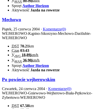
V
40.90
km/h
MAX
Sprzęt
Author Horizon
Aktywność
Jazda na rowerze
Mechowo
Piątek, 25 czerwca 2004 ·
Komentarze(0)
WEJHEROWO-Kąpino-Sikorzyno-Mechowo-Darżlubie-
WEJHEROWO
DST
70.21
km
Czas
03:43
V
18.89
km/h
AVG
V
36.90
km/h
MAX
Sprzęt
Author Horizon
Aktywność
Jazda na rowerze
Po powiecie wejherowskim
Czwartek, 24 czerwca 2004 ·
Komentarze(0)
WEJHEROWO-Gniewowo-Wejherowo-Biała-Pętkowice-
Zybertowo-WEJHEROWO
DST
67.58
km