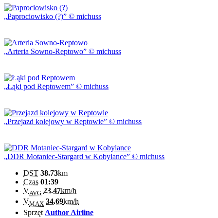
Paprociowisko (?)
© michuss
Arteria Sowno-Reptowo
© michuss
Łąki pod Reptowem
© michuss
Przejazd kolejowy w Reptowie
© michuss
DDR Motaniec-Stargard w Kobylance
© michuss
DST
38.73
km
Czas
01:39
V
23.47
km/h
AVG
V
34.69
km/h
MAX
Sprzęt
Author Airline