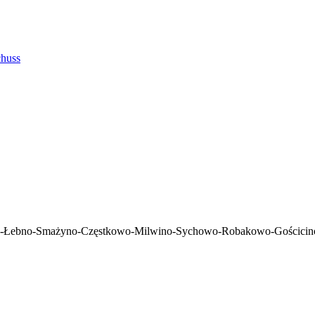
huss
no-Łebno-Smażyno-Częstkowo-Milwino-Sychowo-Robakowo-Gości