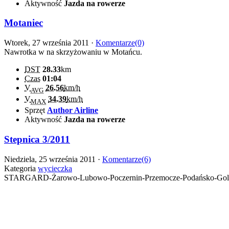
Aktywność
Jazda na rowerze
Motaniec
Wtorek, 27 września 2011 ·
Komentarze(0)
Nawrotka w na skrzyżowaniu w Motańcu.
DST
28.33
km
Czas
01:04
V
26.56
km/h
AVG
V
34.39
km/h
MAX
Sprzęt
Author Airline
Aktywność
Jazda na rowerze
Stepnica 3/2011
Niedziela, 25 września 2011 ·
Komentarze(6)
Kategoria
wycieczka
STARGARD-Żarowo-Lubowo-Poczernin-Przemocze-Podańsko-Gol