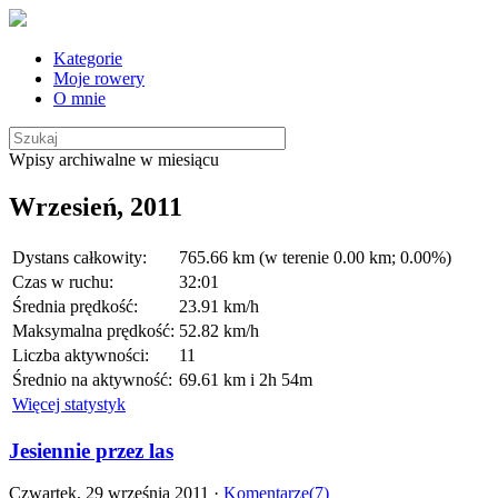
Kategorie
Moje rowery
O mnie
Wpisy archiwalne w miesiącu
Wrzesień, 2011
Dystans całkowity:
765.66 km (w terenie 0.00 km; 0.00%)
Czas w ruchu:
32:01
Średnia prędkość:
23.91 km/h
Maksymalna prędkość:
52.82 km/h
Liczba aktywności:
11
Średnio na aktywność:
69.61 km i 2h 54m
Więcej statystyk
Jesiennie przez las
Czwartek, 29 września 2011 ·
Komentarze(7)