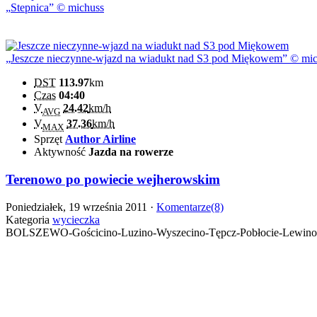
Stepnica
© michuss
Jeszcze nieczynne-wjazd na wiadukt nad S3 pod Miękowem
© mic
DST
113.97
km
Czas
04:40
V
24.42
km/h
AVG
V
37.36
km/h
MAX
Sprzęt
Author Airline
Aktywność
Jazda na rowerze
Terenowo po powiecie wejherowskim
Poniedziałek, 19 września 2011 ·
Komentarze(8)
Kategoria
wycieczka
BOLSZEWO-Gościcino-Luzino-Wyszecino-Tępcz-Pobłocie-Lewi