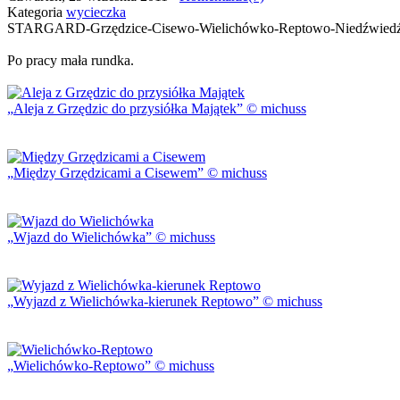
Kategoria
wycieczka
STARGARD-Grzędzice-Cisewo-Wielichówko-Reptowo-Niedźwied
Po pracy mała rundka.
Aleja z Grzędzic do przysiółka Majątek
© michuss
Między Grzędzicami a Cisewem
© michuss
Wjazd do Wielichówka
© michuss
Wyjazd z Wielichówka-kierunek Reptowo
© michuss
Wielichówko-Reptowo
© michuss