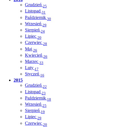
Grudzień
25
Listopad
31
Październik
30
Wrzesień
29
Sierpień
24
Lipiec
20
Czerwiec
28
Maj
26
Kwiecień
26
Marzec
33
Luty
17
Styczeń
16
2015
Grudzień
22
Listopad
23
Październik
18
Wrzesień
25
Sierpień
19
Lipiec
29
Czerwiec
20