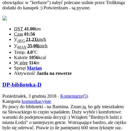
obowiązku: w "kerfurze") nabyć polecane usilnie przez Trollkinga
dodatki do kanapek :) Potwierdzam - są pyszne.
DST
41.00
km
Czas
01:56
V
21.21
km/h
AVG
V
35.00
km/h
MAX
Temp.
4.0
°C
Kalorie
1056
kcal
W górę
114
m
Sprzęt
Marian
Aktywność
Jazda na rowerze
DP-biblioteka-D
Poniedziałek, 3 grudnia 2018 ·
Komentarze(5)
Kategoria
komunikacyjnie
Po pracy do biblioteki - na Barnima. Znam ją, bo gdy mieszkałem
na Słowackiego to często wpadałem. Duży wybór i komfortowe
warunki do podejmowania decyzji :) Wziąłem "Biednych ludzi z
miasta Łodzi" o tamtejszym getcie. Wstrząsające bardzo, ale ciężko
było się oderwać. Prawie (o ile pamiętam) 600 stron łyknięte raz-