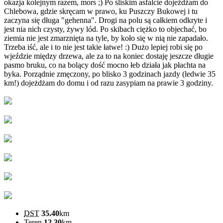
okazja kolejnym razem, mors ;) Po śliskim asfalcie dojeżdżam do
Chlebowa, gdzie skręcam w prawo, ku Puszczy Bukowej i tu
zaczyna się długa "gehenna". Drogi na polu są całkiem odkryte i
jest nia nich czysty, żywy lód. Po skibach ciężko to objechać, bo
ziemia nie jest zmarznięta na tyle, by koło się w nią nie zapadało.
Trzeba iść, ale i to nie jest takie łatwe! :) Dużo lepiej robi się po
wjeździe między drzewa, ale za to na koniec dostaję jeszcze długie
pasmo bruku, co na bolący dość mocno łeb działa jak płachta na
byka. Porządnie zmęczony, po blisko 3 godzinach jazdy (ledwie 35
km!) dojeżdżam do domu i od razu zasypiam na prawie 3 godziny.
DST
35.40
km
Teren
12.30
km