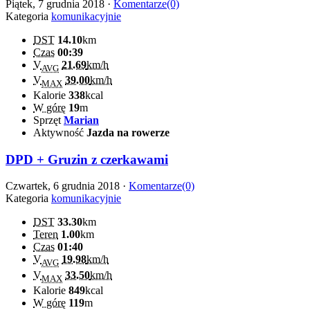
Piątek, 7 grudnia 2018 ·
Komentarze(0)
Kategoria
komunikacyjnie
DST
14.10
km
Czas
00:39
V
21.69
km/h
AVG
V
39.00
km/h
MAX
Kalorie
338
kcal
W górę
19
m
Sprzęt
Marian
Aktywność
Jazda na rowerze
DPD + Gruzin z czerkawami
Czwartek, 6 grudnia 2018 ·
Komentarze(0)
Kategoria
komunikacyjnie
DST
33.30
km
Teren
1.00
km
Czas
01:40
V
19.98
km/h
AVG
V
33.50
km/h
MAX
Kalorie
849
kcal
W górę
119
m