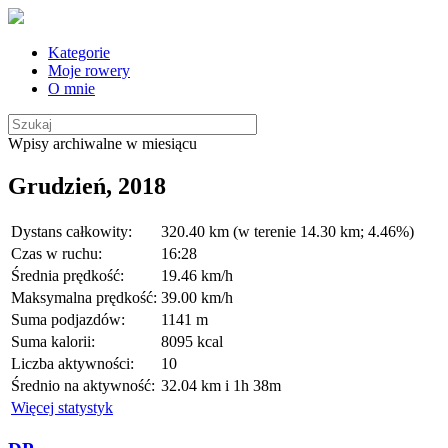
Kategorie
Moje rowery
O mnie
Wpisy archiwalne w miesiącu
Grudzień, 2018
Dystans całkowity:
320.40 km (w terenie 14.30 km; 4.46%)
Czas w ruchu:
16:28
Średnia prędkość:
19.46 km/h
Maksymalna prędkość:
39.00 km/h
Suma podjazdów:
1141 m
Suma kalorii:
8095 kcal
Liczba aktywności:
10
Średnio na aktywność:
32.04 km i 1h 38m
Więcej statystyk