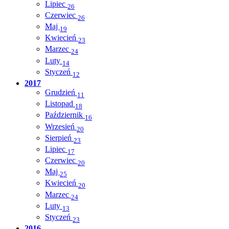
Lipiec
26
Czerwiec
26
Maj
19
Kwiecień
23
Marzec
24
Luty
14
Styczeń
12
2017
Grudzień
11
Listopad
18
Październik
16
Wrzesień
20
Sierpień
23
Lipiec
17
Czerwiec
20
Maj
25
Kwiecień
20
Marzec
24
Luty
13
Styczeń
23
2016