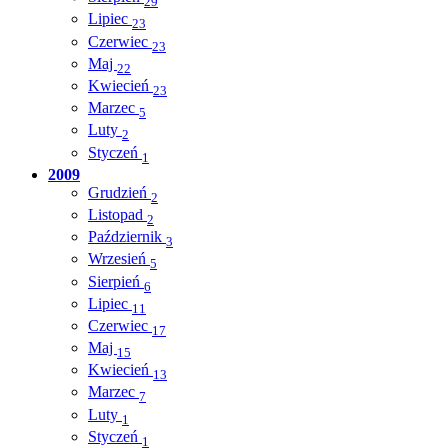
29
Lipiec
23
Czerwiec
23
Maj
22
Kwiecień
23
Marzec
5
Luty
2
Styczeń
1
2009
Grudzień
2
Listopad
2
Październik
3
Wrzesień
5
Sierpień
6
Lipiec
11
Czerwiec
17
Maj
15
Kwiecień
13
Marzec
7
Luty
1
Styczeń
1