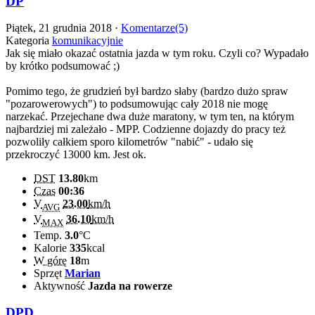
DP
Piątek, 21 grudnia 2018 ·
Komentarze(5)
Kategoria
komunikacyjnie
Jak się miało okazać ostatnia jazda w tym roku. Czyli co? Wypadało
by krótko podsumować ;)
Pomimo tego, że grudzień był bardzo słaby (bardzo dużo spraw
"pozarowerowych") to podsumowując cały 2018 nie mogę
narzekać. Przejechane dwa duże maratony, w tym ten, na którym
najbardziej mi zależało - MPP. Codzienne dojazdy do pracy też
pozwoliły całkiem sporo kilometrów "nabić" - udało się
przekroczyć 13000 km. Jest ok.
DST
13.80
km
Czas
00:36
V
23.00
km/h
AVG
V
36.10
km/h
MAX
Temp.
3.0
°C
Kalorie
335
kcal
W górę
18
m
Sprzęt
Marian
Aktywność
Jazda na rowerze
DPD