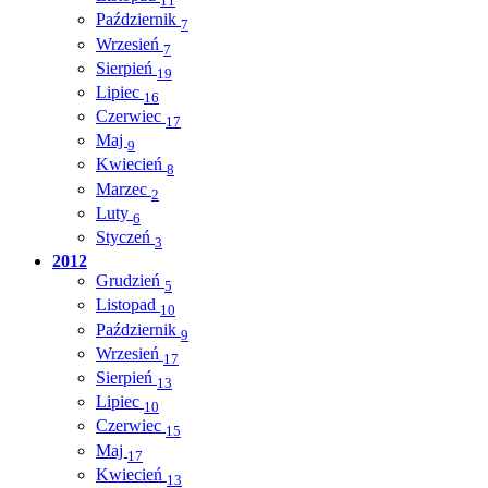
11
Październik
7
Wrzesień
7
Sierpień
19
Lipiec
16
Czerwiec
17
Maj
9
Kwiecień
8
Marzec
2
Luty
6
Styczeń
3
2012
Grudzień
5
Listopad
10
Październik
9
Wrzesień
17
Sierpień
13
Lipiec
10
Czerwiec
15
Maj
17
Kwiecień
13