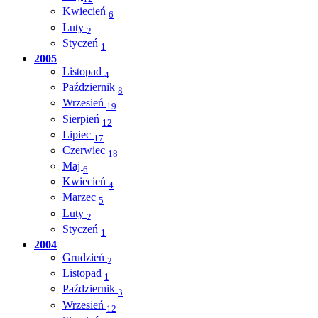
Kwiecień
6
Luty
2
Styczeń
1
2005
Listopad
4
Październik
8
Wrzesień
19
Sierpień
12
Lipiec
17
Czerwiec
18
Maj
6
Kwiecień
4
Marzec
5
Luty
2
Styczeń
1
2004
Grudzień
2
Listopad
1
Październik
3
Wrzesień
12