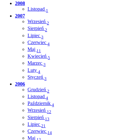
2008
Listopad
1
2007
Wrzesień
2
Sierpień
2
Lipiec
3
Czerwiec
4
Maj
11
Kwiecień
5
Marzec
3
Luty
4
Styczeń
3
2006
Grudzień
2
Listopad
4
Październik
4
Wrzesień
12
Sierpień
13
Lipiec
21
Czerwiec
14
Maj
12