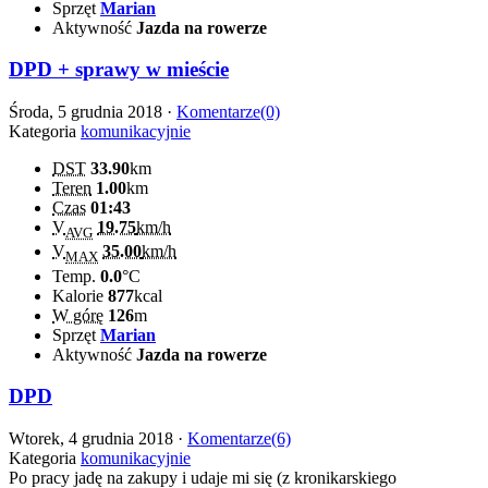
Sprzęt
Marian
Aktywność
Jazda na rowerze
DPD + sprawy w mieście
Środa, 5 grudnia 2018 ·
Komentarze(0)
Kategoria
komunikacyjnie
DST
33.90
km
Teren
1.00
km
Czas
01:43
V
19.75
km/h
AVG
V
35.00
km/h
MAX
Temp.
0.0
°C
Kalorie
877
kcal
W górę
126
m
Sprzęt
Marian
Aktywność
Jazda na rowerze
DPD
Wtorek, 4 grudnia 2018 ·
Komentarze(6)
Kategoria
komunikacyjnie
Po pracy jadę na zakupy i udaje mi się (z kronikarskiego