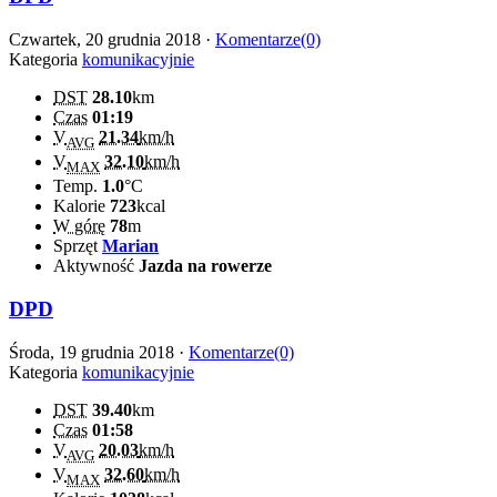
Czwartek, 20 grudnia 2018 ·
Komentarze(0)
Kategoria
komunikacyjnie
DST
28.10
km
Czas
01:19
V
21.34
km/h
AVG
V
32.10
km/h
MAX
Temp.
1.0
°C
Kalorie
723
kcal
W górę
78
m
Sprzęt
Marian
Aktywność
Jazda na rowerze
DPD
Środa, 19 grudnia 2018 ·
Komentarze(0)
Kategoria
komunikacyjnie
DST
39.40
km
Czas
01:58
V
20.03
km/h
AVG
V
32.60
km/h
MAX