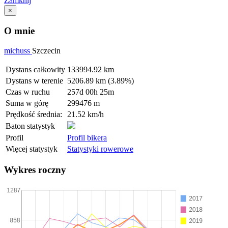
Zamknij
×
O mnie
michuss
Szczecin
Dystans całkowity
133994.92 km
Dystans w terenie
5206.89 km (3.89%)
Czas w ruchu
257d 00h 25m
Suma w górę
299476 m
Prędkość średnia:
21.52 km/h
Baton statystyk
Profil
Profil bikera
Więcej statystyk
Statystyki rowerowe
Wykres roczny