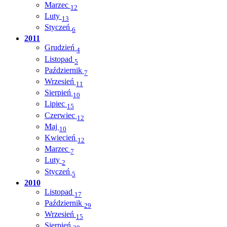
Marzec
12
Luty
13
Styczeń
6
2011
Grudzień
4
Listopad
5
Październik
7
Wrzesień
11
Sierpień
10
Lipiec
15
Czerwiec
12
Maj
10
Kwiecień
12
Marzec
7
Luty
2
Styczeń
5
2010
Listopad
17
Październik
29
Wrzesień
15
Sierpień