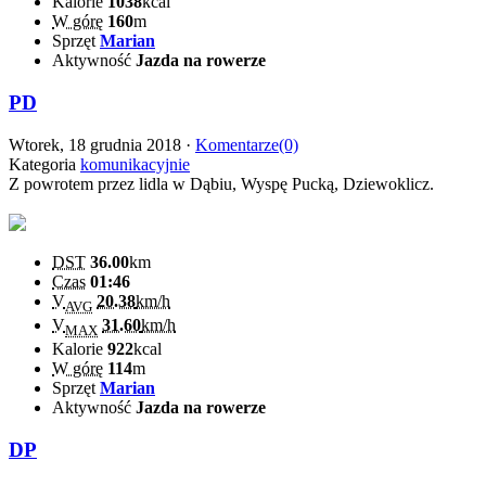
Kalorie
1038
kcal
W górę
160
m
Sprzęt
Marian
Aktywność
Jazda na rowerze
PD
Wtorek, 18 grudnia 2018 ·
Komentarze(0)
Kategoria
komunikacyjnie
Z powrotem przez lidla w Dąbiu, Wyspę Pucką, Dziewoklicz.
DST
36.00
km
Czas
01:46
V
20.38
km/h
AVG
V
31.60
km/h
MAX
Kalorie
922
kcal
W górę
114
m
Sprzęt
Marian
Aktywność
Jazda na rowerze
DP