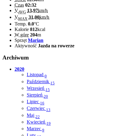
Czas
02:32
V
13.97
km/h
AVG
V
31.00
km/h
MAX
Temp.
0.0
°C
Kalorie
812
kcal
W górę
204
m
Sprzęt
Marian
Aktywność
Jazda na rowerze
Archiwum
2020
Listopad
9
Październik
15
Wrzesień
15
Sierpień
20
Lipiec
16
Czerwiec
13
Maj
22
Kwiecień
19
Marzec
9
Luty