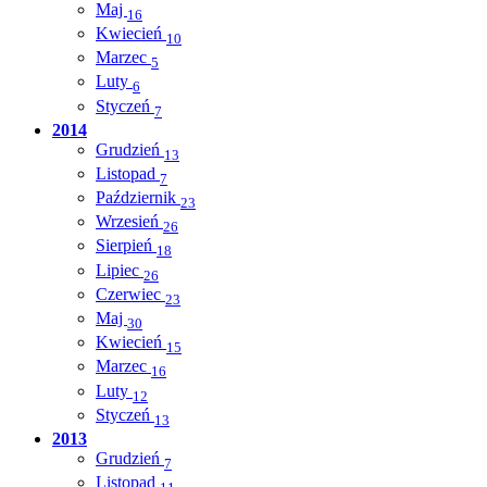
Maj
16
Kwiecień
10
Marzec
5
Luty
6
Styczeń
7
2014
Grudzień
13
Listopad
7
Październik
23
Wrzesień
26
Sierpień
18
Lipiec
26
Czerwiec
23
Maj
30
Kwiecień
15
Marzec
16
Luty
12
Styczeń
13
2013
Grudzień
7
Listopad