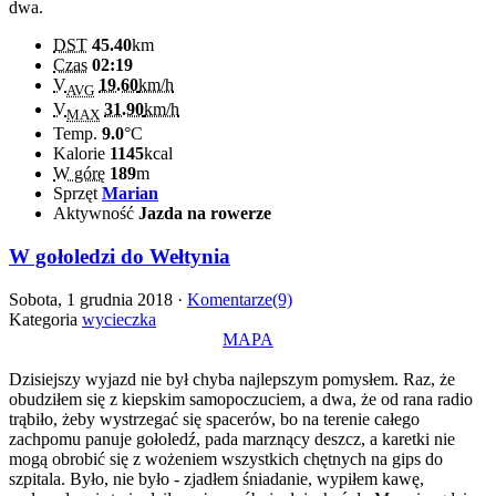
dwa.
DST
45.40
km
Czas
02:19
V
19.60
km/h
AVG
V
31.90
km/h
MAX
Temp.
9.0
°C
Kalorie
1145
kcal
W górę
189
m
Sprzęt
Marian
Aktywność
Jazda na rowerze
W gołoledzi do Wełtynia
Sobota, 1 grudnia 2018 ·
Komentarze(9)
Kategoria
wycieczka
MAPA
Dzisiejszy wyjazd nie był chyba najlepszym pomysłem. Raz, że
obudziłem się z kiepskim samopoczuciem, a dwa, że od rana radio
trąbiło, żeby wystrzegać się spacerów, bo na terenie całego
zachpomu panuje gołoledź, pada marznący deszcz, a karetki nie
mogą obrobić się z wożeniem wszystkich chętnych na gips do
szpitala. Było, nie było - zjadłem śniadanie, wypiłem kawę,