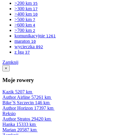
>200 km
35
>300 km
17
>400 km
10
>500 km
7
>600 km
4
>700 km
2
komunikacyjnie
1261
maraton
10
wycieczka
892
z Igą
37
Zamknij
×
Moje rowery
Kazik
5207 km
Author Airline
57261 km
Bike`S Szczecin
146 km
Author Horizon
17397 km
Reksio
Author Stratos
29420 km
Hanka
15333 km
Marian
20587 km