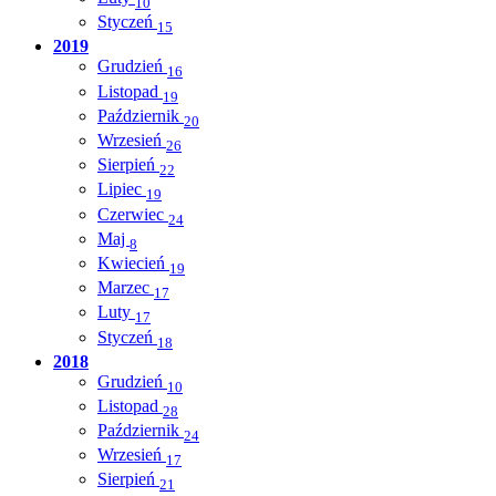
10
Styczeń
15
2019
Grudzień
16
Listopad
19
Październik
20
Wrzesień
26
Sierpień
22
Lipiec
19
Czerwiec
24
Maj
8
Kwiecień
19
Marzec
17
Luty
17
Styczeń
18
2018
Grudzień
10
Listopad
28
Październik
24
Wrzesień
17
Sierpień
21