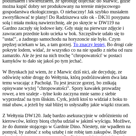
podumałem i stwierdziłem, że spróbuję dojechać do Marwic, gdzie
można kupić dobry ser produkowany na terenie miejscowego
gospodarstwa ekologicznego. O niebaczny! Jak szybko musiałem
zweryfikować te plany! Do Radziszewa szło ok - DK31 posypana
solą i miała mokrą nawierzchnię, ale po skręcie w DW119 na
Gardno zaczęły się lodowe łaty. Gdy staję na pierwsze zdjęcie i
zawracam przednie koło ucieka w bok. Szczęsliwie udało się to
"ustać", a żadnego samochodu na horyzoncie nie było. Czym
prędzej uciekam w las, a tam gorzej.
To znaczy lepiej.
Bo drogi cale
pokryte lodem, widać, że wszystko co na nie spadło z nieba od razu
zamarzło. Ale że jest na nich trochę "chropowatości' w postaci
kamyków to dało się jakoś po tym jechać.
W Brynkach już wiem, że z Marwic dziś nici, ale decyduję, ze
odświeżę sobie drogę do Wełtynia, którą podróżowałem dwa lata
temu wracając z Pacholąt. Tu jest jeszcze gorzej, bo znikają
opisywane wyżej "chropowatości". Spory kawałek prowadzę
rower, a ten szaleje - tylne koło zaczyna mnie samo z siebie
wyprzedzać na tym śliskim. Cyrk, jeżeli ktoś to widział z boku to
miał ubaw, a jeżeli by stał bliżej to usłyszałby jakie wiązki rzucam.
Z Wełtynia DW120. Jadę bardzo asekuracyjnie w odróżnieniu od
kierowców, którzy biorą chyba udział w jakimś wyścigu. Możliwe,
że do dumnie stojącego w Gardnie Dino. Niestety, nie wpadłem na
pomysł, by zabrać z sobą sztabę i nie robię tam zakupów. Będzie