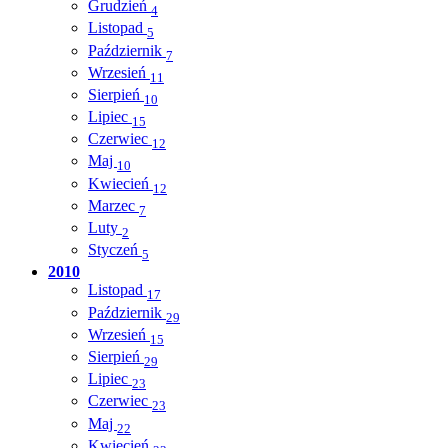
Grudzień
4
Listopad
5
Październik
7
Wrzesień
11
Sierpień
10
Lipiec
15
Czerwiec
12
Maj
10
Kwiecień
12
Marzec
7
Luty
2
Styczeń
5
2010
Listopad
17
Październik
29
Wrzesień
15
Sierpień
29
Lipiec
23
Czerwiec
23
Maj
22
Kwiecień