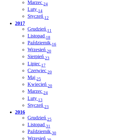
Marzec
24
Luty
14
Styczeń
12
2017
Grudzień
11
Listopad
18
Październik
16
Wrzesień
20
Sierpień
23
Lipiec
17
Czerwiec
20
Maj
25
Kwiecień
20
Marzec
24
Luty
13
Styczeń
23
2016
Grudzień
25
Listopad
31
Październik
30
Wrzesień