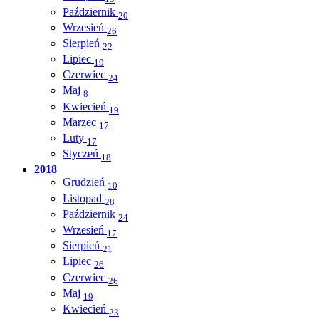
Październik
20
Wrzesień
26
Sierpień
22
Lipiec
19
Czerwiec
24
Maj
8
Kwiecień
19
Marzec
17
Luty
17
Styczeń
18
2018
Grudzień
10
Listopad
28
Październik
24
Wrzesień
17
Sierpień
21
Lipiec
26
Czerwiec
26
Maj
19
Kwiecień
23