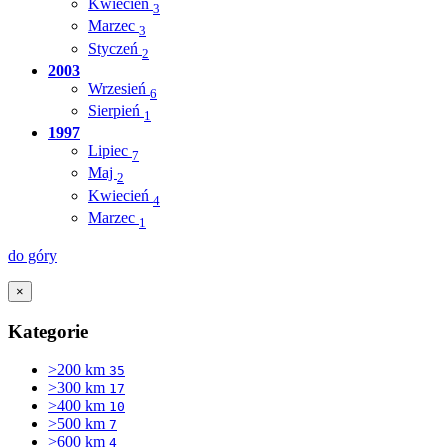
Kwiecień
3
Marzec
3
Styczeń
2
2003
Wrzesień
6
Sierpień
1
1997
Lipiec
7
Maj
2
Kwiecień
4
Marzec
1
do góry
×
Kategorie
>200 km
35
>300 km
17
>400 km
10
>500 km
7
>600 km
4