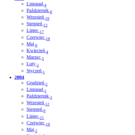
Listopad
4
Październik
8
Wrzesień
19
Sierpień
12
Lipiec
17
Czerwiec
18
Maj
6
Kwiecień
4
Marzec
5
Luty
2
Styczeń
1
2004
Grudzień
2
Listopad
1
Październik
3
Wrzesień
12
Sierpień
9
Lipiec
21
Czerwiec
18
Maj
2