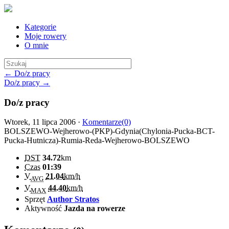
Kategorie
Moje rowery
O mnie
← Do/z pracy
Do/z pracy →
Do/z pracy
Wtorek, 11 lipca 2006 ·
Komentarze(0)
BOLSZEWO-Wejherowo-(PKP)-Gdynia(Chylonia-Pucka-BCT-
Pucka-Hutnicza)-Rumia-Reda-Wejherowo-BOLSZEWO
DST
34.72
km
Czas
01:39
V
21.04
km/h
AVG
V
44.40
km/h
MAX
Sprzęt
Author Stratos
Aktywność
Jazda na rowerze