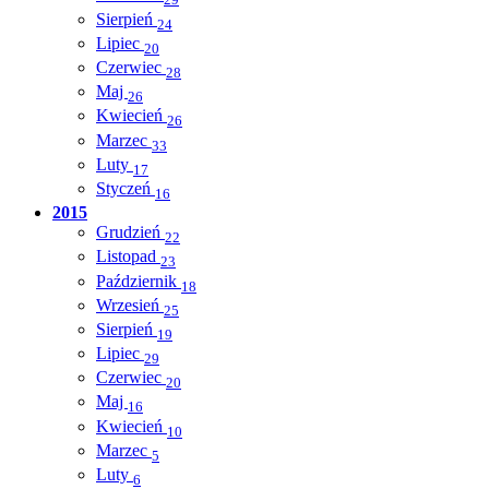
29
Sierpień
24
Lipiec
20
Czerwiec
28
Maj
26
Kwiecień
26
Marzec
33
Luty
17
Styczeń
16
2015
Grudzień
22
Listopad
23
Październik
18
Wrzesień
25
Sierpień
19
Lipiec
29
Czerwiec
20
Maj
16
Kwiecień
10
Marzec
5
Luty
6