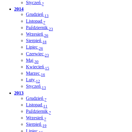
Styczeń
7
2014
Grudzień
13
Listopad
7
Październik
23
Wrzesień
26
Sierpień
18
Lipiec
26
Czerwiec
23
Maj
30
Kwiecień
15
Marzec
16
Luty
12
Styczeń
13
2013
Grudzień
7
Listopad
11
Październik
7
Wrzesień
7
Sierpień
19
Lipiec