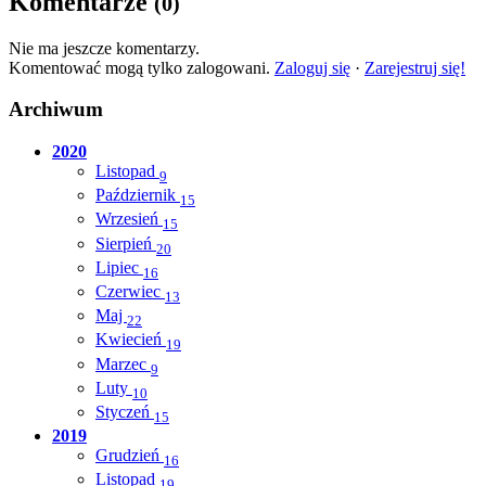
Komentarze
(0)
Nie ma jeszcze komentarzy.
Komentować mogą tylko zalogowani.
Zaloguj się
·
Zarejestruj się!
Archiwum
2020
Listopad
9
Październik
15
Wrzesień
15
Sierpień
20
Lipiec
16
Czerwiec
13
Maj
22
Kwiecień
19
Marzec
9
Luty
10
Styczeń
15
2019
Grudzień
16
Listopad
19