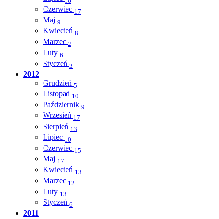
16
Czerwiec
17
Maj
9
Kwiecień
8
Marzec
2
Luty
6
Styczeń
3
2012
Grudzień
5
Listopad
10
Październik
9
Wrzesień
17
Sierpień
13
Lipiec
10
Czerwiec
15
Maj
17
Kwiecień
13
Marzec
12
Luty
13
Styczeń
6
2011