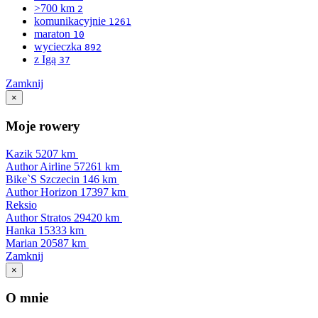
>700 km
2
komunikacyjnie
1261
maraton
10
wycieczka
892
z Igą
37
Zamknij
×
Moje rowery
Kazik
5207 km
Author Airline
57261 km
Bike`S Szczecin
146 km
Author Horizon
17397 km
Reksio
Author Stratos
29420 km
Hanka
15333 km
Marian
20587 km
Zamknij
×
O mnie