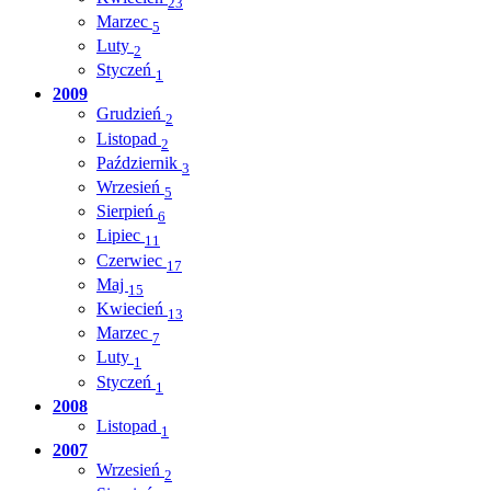
23
Marzec
5
Luty
2
Styczeń
1
2009
Grudzień
2
Listopad
2
Październik
3
Wrzesień
5
Sierpień
6
Lipiec
11
Czerwiec
17
Maj
15
Kwiecień
13
Marzec
7
Luty
1
Styczeń
1
2008
Listopad
1
2007
Wrzesień
2