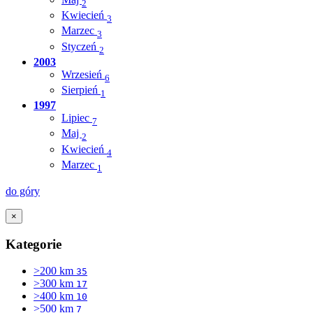
2
Kwiecień
3
Marzec
3
Styczeń
2
2003
Wrzesień
6
Sierpień
1
1997
Lipiec
7
Maj
2
Kwiecień
4
Marzec
1
do góry
×
Kategorie
>200 km
35
>300 km
17
>400 km
10
>500 km
7