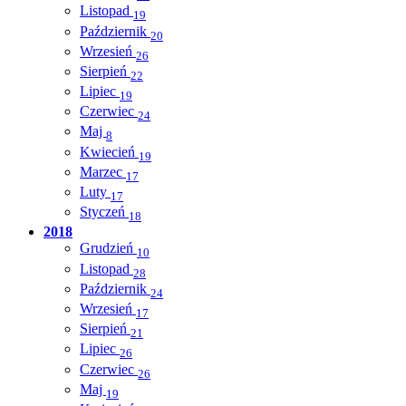
Listopad
19
Październik
20
Wrzesień
26
Sierpień
22
Lipiec
19
Czerwiec
24
Maj
8
Kwiecień
19
Marzec
17
Luty
17
Styczeń
18
2018
Grudzień
10
Listopad
28
Październik
24
Wrzesień
17
Sierpień
21
Lipiec
26
Czerwiec
26
Maj
19