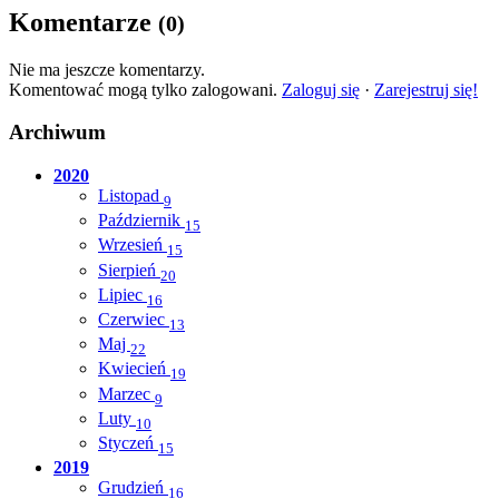
Komentarze
(0)
Nie ma jeszcze komentarzy.
Komentować mogą tylko zalogowani.
Zaloguj się
·
Zarejestruj się!
Archiwum
2020
Listopad
9
Październik
15
Wrzesień
15
Sierpień
20
Lipiec
16
Czerwiec
13
Maj
22
Kwiecień
19
Marzec
9
Luty
10
Styczeń
15
2019
Grudzień
16