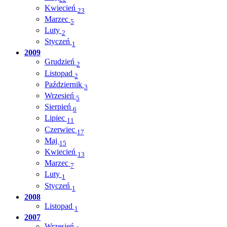
Kwiecień
23
Marzec
5
Luty
2
Styczeń
1
2009
Grudzień
2
Listopad
2
Październik
3
Wrzesień
5
Sierpień
6
Lipiec
11
Czerwiec
17
Maj
15
Kwiecień
13
Marzec
7
Luty
1
Styczeń
1
2008
Listopad
1
2007
Wrzesień