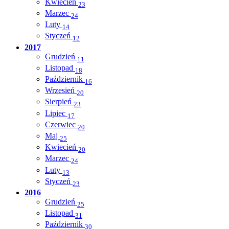
Kwiecień
23
Marzec
24
Luty
14
Styczeń
12
2017
Grudzień
11
Listopad
18
Październik
16
Wrzesień
20
Sierpień
23
Lipiec
17
Czerwiec
20
Maj
25
Kwiecień
20
Marzec
24
Luty
13
Styczeń
23
2016
Grudzień
25
Listopad
31
Październik
30