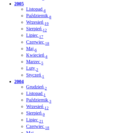
2005
Listopad
4
Październik
8
Wrzesień
19
Sierpień
12
Lipiec
17
Czerwiec
18
Maj
6
Kwiecień
4
Marzec
5
Luty
2
Styczeń
1
2004
Grudzień
2
Listopad
1
Październik
3
Wrzesień
12
Sierpień
9
Lipiec
21
Czerwiec
18
Maj