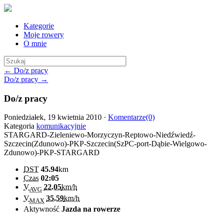
Kategorie
Moje rowery
O mnie
← Do/z pracy
Do/z pracy →
Do/z pracy
Poniedziałek, 19 kwietnia 2010 ·
Komentarze(0)
Kategoria
komunikacyjnie
STARGARD-Zieleniewo-Morzyczyn-Reptowo-Niedźwiedź-
Szczecin(Zdunowo)-PKP-Szczecin(SzPC-port-Dąbie-Wielgowo-
Zdunowo)-PKP-STARGARD
DST
45.94
km
Czas
02:05
V
22.05
km/h
AVG
V
35.59
km/h
MAX
Aktywność
Jazda na rowerze