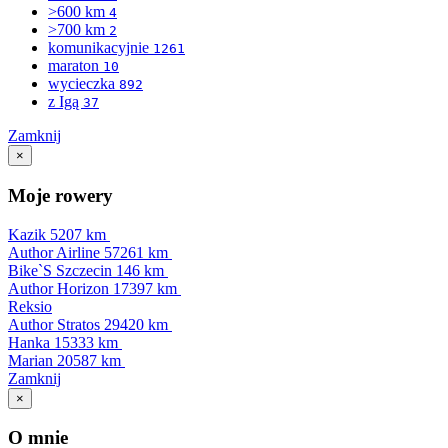
>600 km
4
>700 km
2
komunikacyjnie
1261
maraton
10
wycieczka
892
z Igą
37
Zamknij
×
Moje rowery
Kazik
5207 km
Author Airline
57261 km
Bike`S Szczecin
146 km
Author Horizon
17397 km
Reksio
Author Stratos
29420 km
Hanka
15333 km
Marian
20587 km
Zamknij
×
O mnie