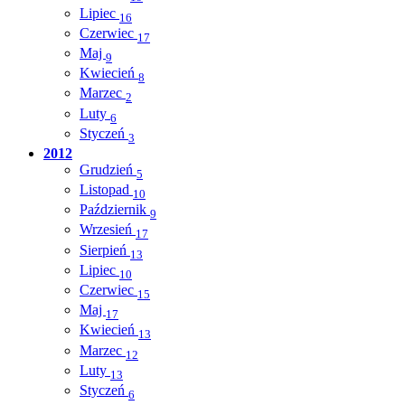
Lipiec
16
Czerwiec
17
Maj
9
Kwiecień
8
Marzec
2
Luty
6
Styczeń
3
2012
Grudzień
5
Listopad
10
Październik
9
Wrzesień
17
Sierpień
13
Lipiec
10
Czerwiec
15
Maj
17
Kwiecień
13
Marzec
12
Luty
13
Styczeń
6