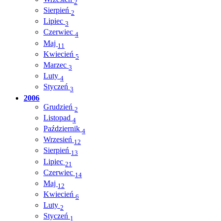
2
Sierpień
2
Lipiec
3
Czerwiec
4
Maj
11
Kwiecień
5
Marzec
3
Luty
4
Styczeń
3
2006
Grudzień
2
Listopad
4
Październik
4
Wrzesień
12
Sierpień
13
Lipiec
21
Czerwiec
14
Maj
12
Kwiecień
6
Luty
2
Styczeń
1