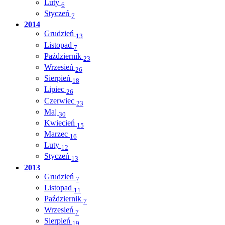
Luty
6
Styczeń
7
2014
Grudzień
13
Listopad
7
Październik
23
Wrzesień
26
Sierpień
18
Lipiec
26
Czerwiec
23
Maj
30
Kwiecień
15
Marzec
16
Luty
12
Styczeń
13
2013
Grudzień
7
Listopad
11
Październik
7
Wrzesień
7
Sierpień
19