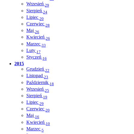
Wrzesień
29
Sierpień
24
Lipiec
20
Czerwiec
28
Maj
26
Kwiecień
26
Marzec
33
Luty
17
Styczeń
16
2015
Grudzień
22
Listopad
23
Październik
18
Wrzesień
25
Sierpień
19
Lipiec
29
Czerwiec
20
Maj
16
Kwiecień
10
Marzec
5