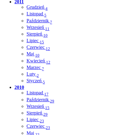
2011
Grudzień
4
Listopad
5
Październik
7
Wrzesień
11
Sierpień
10
Lipiec
15
Czerwiec
12
Maj
10
Kwiecień
12
Marzec
7
Luty
2
Styczeń
5
2010
Listopad
17
Październik
29
Wrzesień
15
Sierpień
29
Lipiec
23
Czerwiec
23
Maj
22