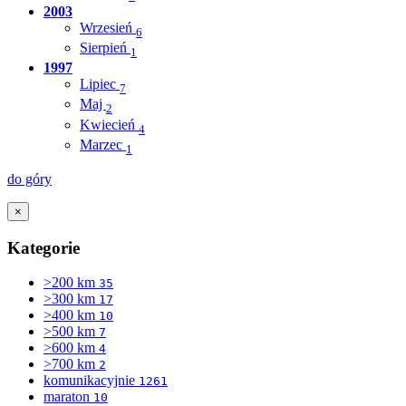
2003
Wrzesień
6
Sierpień
1
1997
Lipiec
7
Maj
2
Kwiecień
4
Marzec
1
do góry
×
Kategorie
>200 km
35
>300 km
17
>400 km
10
>500 km
7
>600 km
4
>700 km
2
komunikacyjnie
1261
maraton
10