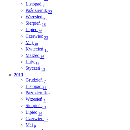
Listopad
7
Październik
23
Wrzesień
26
Sierpień
18
Lipiec
26
Czerwiec
23
Maj
30
Kwiecień
15
Marzec
16
Luty
12
Styczeń
13
2013
Grudzień
7
Listopad
11
Październik
7
Wrzesień
7
Sierpień
19
Lipiec
16
Czerwiec
17
Maj
9