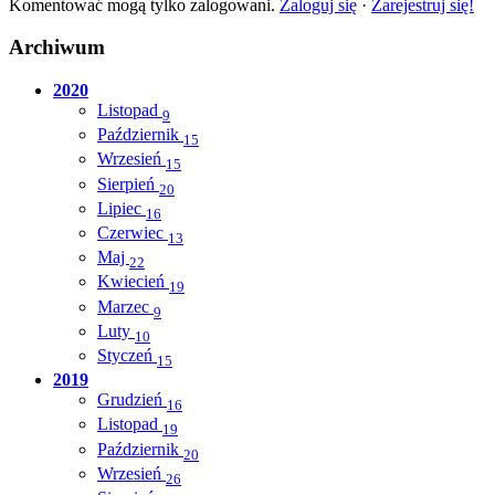
Komentować mogą tylko zalogowani.
Zaloguj się
·
Zarejestruj się!
Archiwum
2020
Listopad
9
Październik
15
Wrzesień
15
Sierpień
20
Lipiec
16
Czerwiec
13
Maj
22
Kwiecień
19
Marzec
9
Luty
10
Styczeń
15
2019
Grudzień
16
Listopad
19
Październik
20
Wrzesień
26