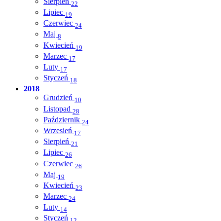
Sierpień
22
Lipiec
19
Czerwiec
24
Maj
8
Kwiecień
19
Marzec
17
Luty
17
Styczeń
18
2018
Grudzień
10
Listopad
28
Październik
24
Wrzesień
17
Sierpień
21
Lipiec
26
Czerwiec
26
Maj
19
Kwiecień
23
Marzec
24
Luty
14
Styczeń
12