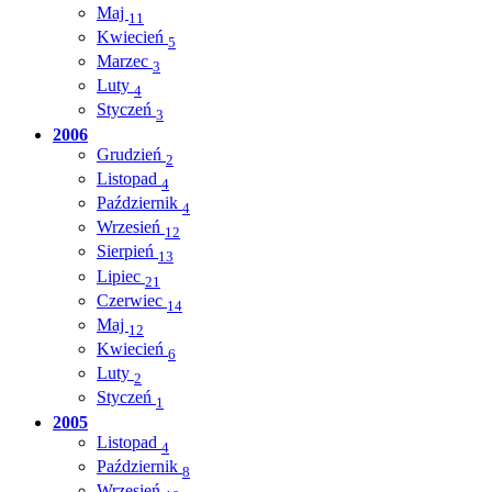
Maj
11
Kwiecień
5
Marzec
3
Luty
4
Styczeń
3
2006
Grudzień
2
Listopad
4
Październik
4
Wrzesień
12
Sierpień
13
Lipiec
21
Czerwiec
14
Maj
12
Kwiecień
6
Luty
2
Styczeń
1
2005
Listopad
4
Październik
8
Wrzesień