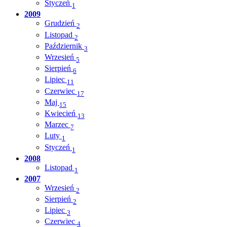
Styczeń
1
2009
Grudzień
2
Listopad
2
Październik
3
Wrzesień
5
Sierpień
6
Lipiec
11
Czerwiec
17
Maj
15
Kwiecień
13
Marzec
7
Luty
1
Styczeń
1
2008
Listopad
1
2007
Wrzesień
2
Sierpień
2
Lipiec
3
Czerwiec
4