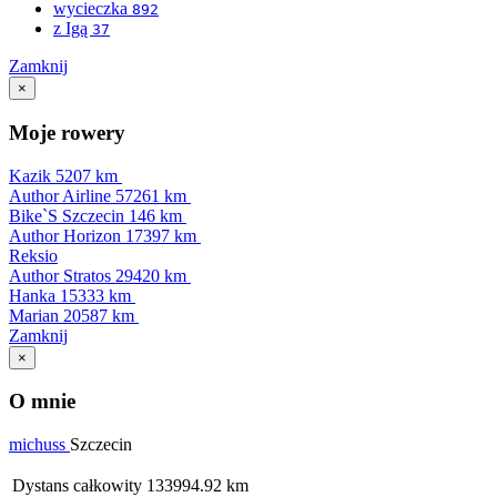
wycieczka
892
z Igą
37
Zamknij
×
Moje rowery
Kazik
5207 km
Author Airline
57261 km
Bike`S Szczecin
146 km
Author Horizon
17397 km
Reksio
Author Stratos
29420 km
Hanka
15333 km
Marian
20587 km
Zamknij
×
O mnie
michuss
Szczecin
Dystans całkowity
133994.92 km