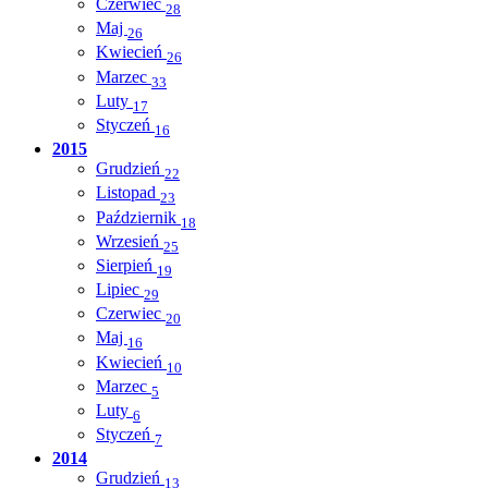
Czerwiec
28
Maj
26
Kwiecień
26
Marzec
33
Luty
17
Styczeń
16
2015
Grudzień
22
Listopad
23
Październik
18
Wrzesień
25
Sierpień
19
Lipiec
29
Czerwiec
20
Maj
16
Kwiecień
10
Marzec
5
Luty
6
Styczeń
7
2014
Grudzień
13