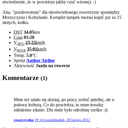
stwierdzenie, że w powietrzu jakby czuć wiosnę). :)
Aha, "pozdrowienia" dla nieoświetlonego rowerzysty spomiędzy
Morzyczyna i Kobylanki. Komplet lampek można kupić już za 15
złotych, kołku.
DST
34.05
km
Czas
01:28
V
23.22
km/h
AVG
V
35.01
km/h
MAX
Temp.
5.0
°C
Sprzęt
Author Airline
Aktywność
Jazda na rowerze
Komentarze
(1)
Mnie też udało się dzisiaj, po pracy zrobić pętelkę, ale o
połowę krótszą. Co do powietrza, to mam troszkę
odmienne zdanie. Dla mnie było odrobinę rześko :))
rowerzystka
19:14 poniedziałek, 20 lutego 2012