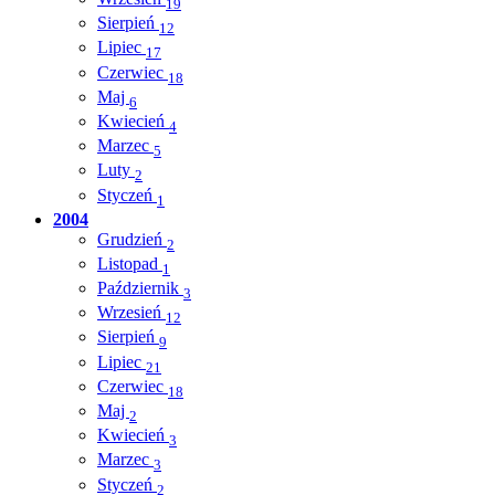
19
Sierpień
12
Lipiec
17
Czerwiec
18
Maj
6
Kwiecień
4
Marzec
5
Luty
2
Styczeń
1
2004
Grudzień
2
Listopad
1
Październik
3
Wrzesień
12
Sierpień
9
Lipiec
21
Czerwiec
18
Maj
2
Kwiecień
3
Marzec
3
Styczeń
2