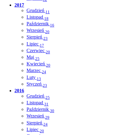
2017
Grudzień
11
Listopad
18
Październik
16
Wrzesień
20
Sierpień
23
Lipiec
17
Czerwiec
20
Maj
25
Kwiecień
20
Marzec
24
Luty
13
Styczeń
23
2016
Grudzień
25
Listopad
31
Październik
30
Wrzesień
29
Sierpień
24
Lipiec
20