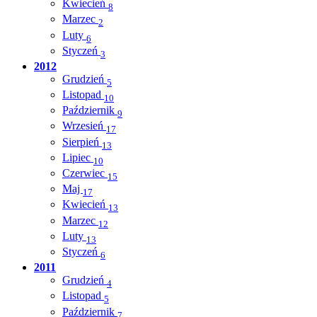
Kwiecień
8
Marzec
2
Luty
6
Styczeń
3
2012
Grudzień
5
Listopad
10
Październik
9
Wrzesień
17
Sierpień
13
Lipiec
10
Czerwiec
15
Maj
17
Kwiecień
13
Marzec
12
Luty
13
Styczeń
6
2011
Grudzień
4
Listopad
5
Październik
7